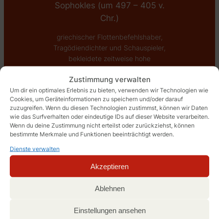
Sophokles (um 497 – 405 v.
Chr.)
griechischer Flottenbefehlshaber,
Tragödiendichter und Schauspieler,
bekleidete zeitweise hohe
Staatsämter
Zustimmung verwalten
Um dir ein optimales Erlebnis zu bieten, verwenden wir Technologien wie
Cookies, um Geräteinformationen zu speichern und/oder darauf
zuzugreifen. Wenn du diesen Technologien zustimmst, können wir Daten
wie das Surfverhalten oder eindeutige IDs auf dieser Website verarbeiten.
Wenn du deine Zustimmung nicht erteilst oder zurückziehst, können
bestimmte Merkmale und Funktionen beeinträchtigt werden.
Entdecke mehr von Akobe
Dienste verwalten
Melde dich für ein Abonnement an, um die neuesten
Akzeptieren
Beiträge per E-Mail zu erhalten.
Gib deine E-Mail-Adresse ein …
Ablehnen
Abonnieren
Einstellungen ansehen