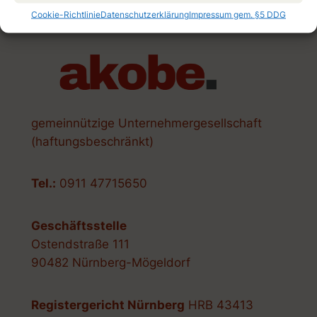
Cookie-Richtlinie
Datenschutzerklärung
Impressum gem. §5 DDG
gemeinnützige Unternehmergesellschaft
(haftungsbeschränkt)
Tel.:
0911 47715650
Geschäftsstelle
Ostendstraße 111
90482 Nürnberg-Mögeldorf
Registergericht Nürnberg
HRB 43413