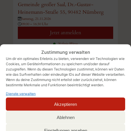
Gemeinde großer Saal, Dr.-Gustav-
Heinemann-Straße 55, 90482 Nürnberg
Samstag, 21.11.2026
09:00 – 16:30 Uhr
Jetzt anmelden
20 freie Plätze
Zustimmung verwalten
Um dir ein optimales Erlebnis zu bieten, verwenden wir Technologien wie
Cookies, um Geräteinformationen zu speichern und/oder darauf
zuzugreifen. Wenn du diesen Technologien zustimmst, können wir Daten
wie das Surfverhalten oder eindeutige IDs auf dieser Website verarbeiten.
Wenn du deine Zustimmung nicht erteilst oder zurückziehst, können
bestimmte Merkmale und Funktionen beeinträchtigt werden.
Schulung in Erster Hilfe für
Dienste verwalten
Bildungs- und
Akzeptieren
Betreuungseinrichtungen für
Ablehnen
Kinder
Einstellungen ansehen